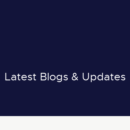
il:
info@nuox.io
E
:
+971 43 545 833
A
:
+966 54 231 9651
Latest Blogs & Updates